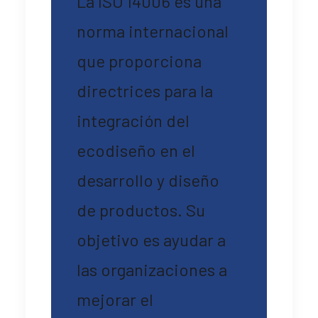
La ISO 14006 es una
norma internacional
que proporciona
directrices para la
integración del
ecodiseño en el
desarrollo y diseño
de productos. Su
objetivo es ayudar a
las organizaciones a
mejorar el