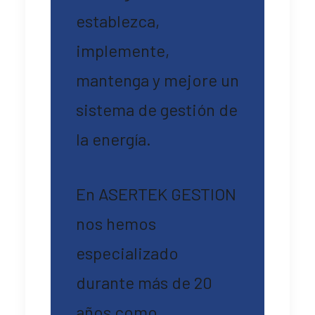
establezca,
implemente,
mantenga y mejore un
sistema de gestión de
la energía.
En ASERTEK GESTION
nos hemos
especializado
durante más de 20
años como