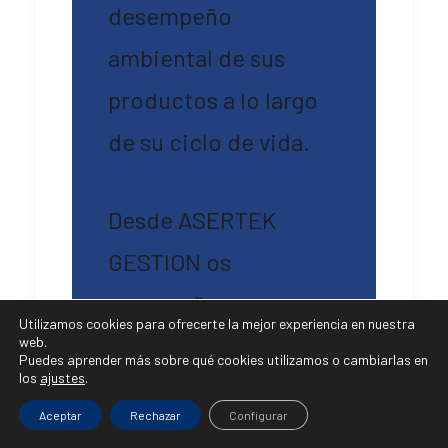
desempeño
ambiental de sus
productos a lo largo
de su ciclo de vida.
Desde ASERTEK
GESTION os
acompañamos en
Utilizamos cookies para ofrecerte la mejor experiencia en nuestra
todo el proceso de
web.
Puedes aprender más sobre qué cookies utilizamos o cambiarlas en
los
ajustes
.
implantación,
Aceptar
Rechazar
Configurar
certificación y