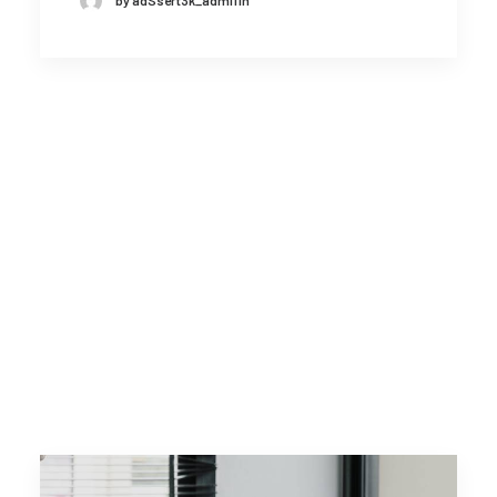
by adSsert3k_admi11n