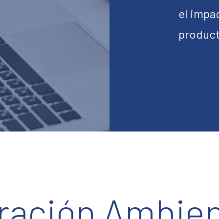
el impa
product
ración Ambien