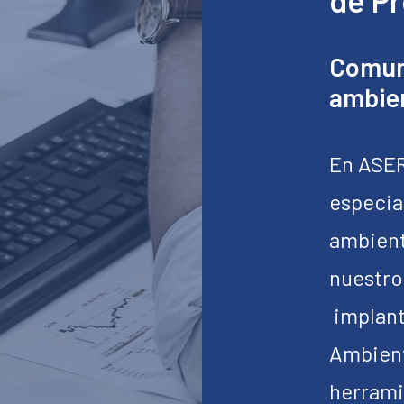
de P
Comun
ambie
En ASE
especia
ambient
nuestro
implant
Ambient
herrami