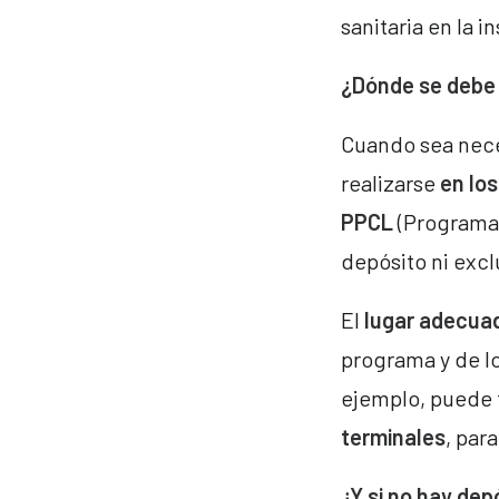
sanitaria en la i
¿Dónde se debe 
Cuando sea nece
realizarse
en lo
PPCL
(Programa 
depósito ni exc
El
lugar adecuad
programa y de l
ejemplo, puede 
terminales
, para
¿Y si no hay dep