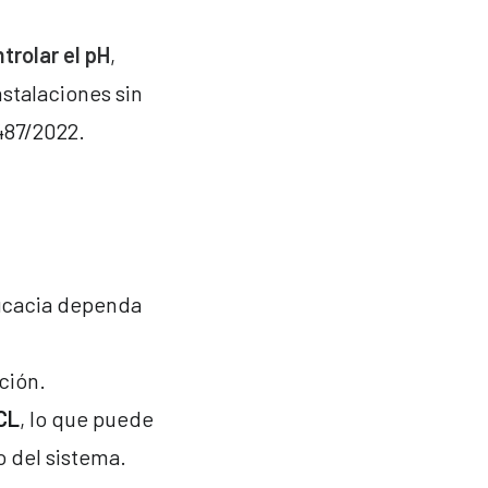
trolar el pH
,
nstalaciones sin
487/2022.
icacia dependa
ación.
CL
, lo que puede
o del sistema.