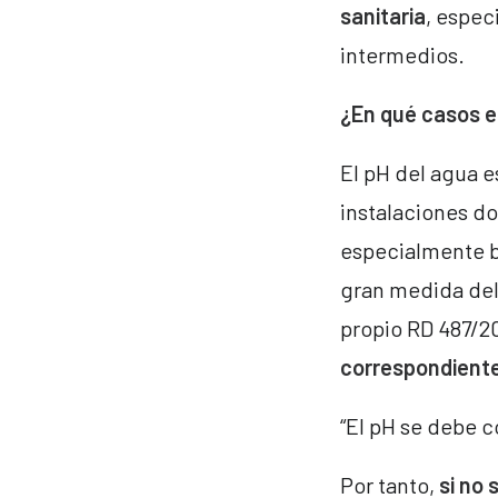
sanitaria
, espec
intermedios.
¿En qué casos es
El pH del agua e
instalaciones d
especialmente b
gran medida del 
propio RD 487/2
correspondient
“El pH se debe c
Por tanto,
si no 