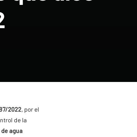
2
487/2022
, por el
ntrol de la
s de agua