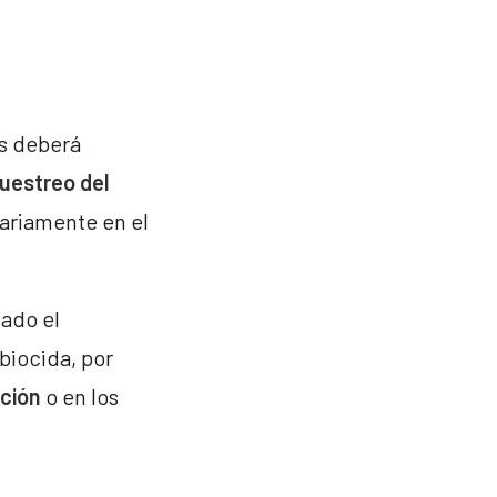
as deberá
uestreo del
sariamente en el
ado el
 biocida, por
ación
o en los