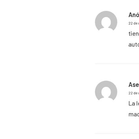
Anó
22 de 
tie
aut
Ase
22 de 
La 
maq