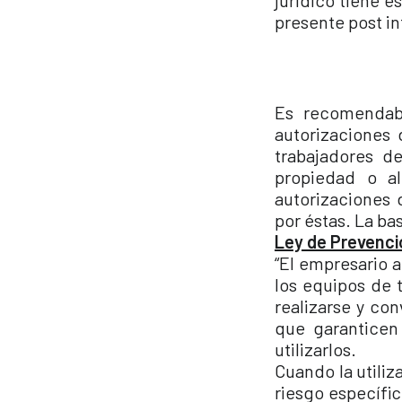
jurídico tiene e
presente post i
Es recomendab
autorizaciones 
trabajadores d
propiedad o al
autorizaciones 
por éstas. La b
Ley de Prevenció
“El empresario 
los equipos de 
realizarse y co
que garanticen 
utilizarlos.
Cuando la utili
riesgo específic