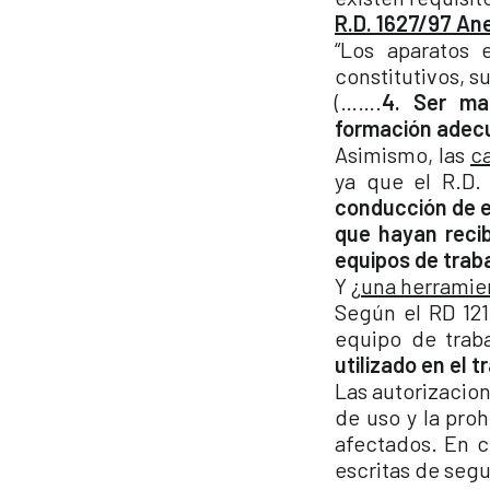
R.D. 1627/97 An
“Los aparatos 
constitutivos, s
(…….
4. Ser ma
formación adec
Asimismo, las
ca
ya que el R.D.
conducción de e
que hayan reci
equipos de trab
Y ¿
una herramie
Según el RD 121
equipo de trab
utilizado en el t
Las autorizacion
de uso y la pro
afectados. En c
escritas de segu