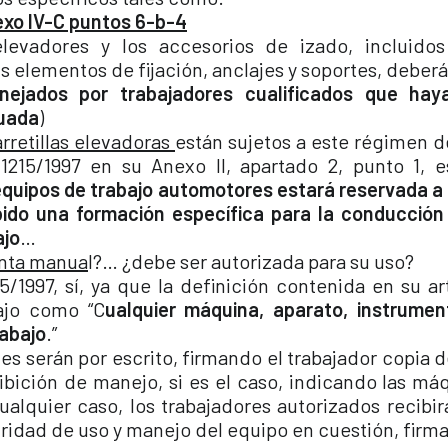
exo IV-C puntos 6-b-4
elevadores y los accesorios de izado, incluido
us elementos de fijación, anclajes y soportes, deber
nejados por trabajadores cualificados que hay
uada
)
rretillas elevadoras
están sujetos a este régimen d
 1215/1997 en su Anexo II, apartado 2, punto 1,
quipos de trabajo automotores estará reservada a 
bido una formación específica para la conducción
ajo
…
nta manua
l?… ¿debe ser autorizada para su uso?
5/1997, sí, ya que la definición contenida en su a
ajo como “C
ualquier máquina, aparato, instrumen
rabajo
.”
es serán por escrito, firmando el trabajador copia d
hibición de manejo, si es el caso, indicando las má
ualquier caso, los trabajadores autorizados recibir
ridad de uso y manejo del equipo en cuestión, firma