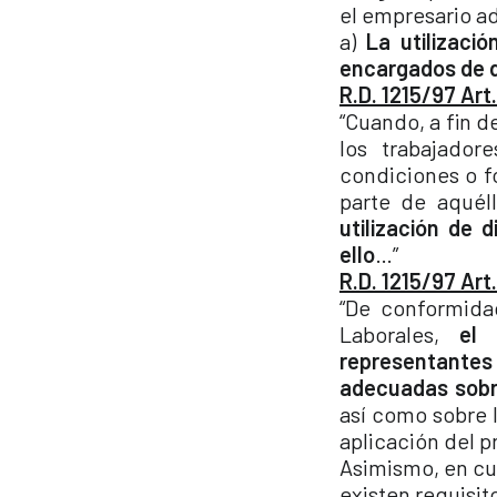
el empresario ad
a)
La utilizaci
encargados de d
R.D. 1215/97 Art.
“Cuando, a fin d
los trabajador
condiciones o f
parte de aquél
utilización de 
ello
…”
R.D. 1215/97 Art.
“De conformida
Laborales,
el 
representante
adecuadas sobre
así como sobre 
aplicación del p
Asimismo, en cu
existen requisit