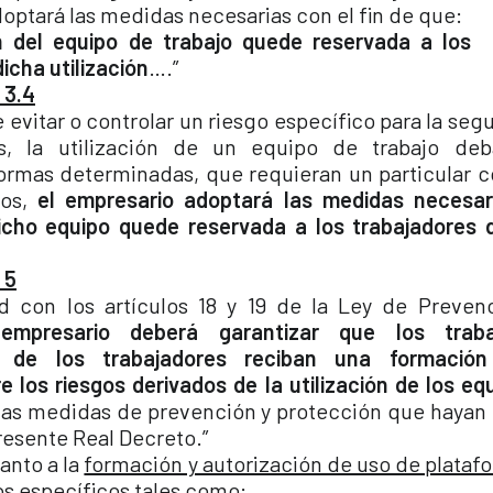
optará las medidas necesarias con el fin de que:
ón del equipo de trabajo quede reservada a los
icha utilización
….”
 3.4
e evitar o controlar un riesgo específico para la seg
es, la utilización de un equipo de trabajo deb
ormas determinadas, que requieran un particular 
los,
el empresario adoptará las medidas necesar
dicho equipo quede reservada a los trabajadores
 5
d con los artículos 18 y 19 de la Ley de Preven
empresario deberá garantizar que los trab
s de los trabajadores reciban una formación
 los riesgos derivados de la utilización de los eq
las medidas de prevención y protección que hayan
resente Real Decreto.”
anto a la
formación y autorización de uso de plataf
os específicos tales como: