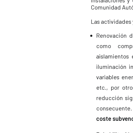
instalaciones y 
Comunidad Autó
Las actividades
Renovación de
como compre
aislamientos 
iluminación i
variables ene
etc., por otr
reducción sig
consecuente.
coste subvenc