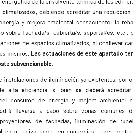
 energética de la envolvente térmica de los edifici
y climatizados, debiendo acreditar una reducción s
nergía y mejora ambiental consecuente; la rehab
bo sobre fachada/s, cubierta/s, soportal/es, etc.,
aciones de espacios climatizados, ni conllevar ca
los mismos.
Las actuaciones de este apartado te
oste subvencionable
.
 instalaciones de iluminación ya existentes, por ot
de alta eficiencia, si bien se deberá acredita
a del consumo de energía y mejora ambiental 
podrá llevarse a cabo sobre zonas comunes 
, proyectores de fachadas, iluminación de túnel
l en urbanizaciones, en comercios, bares, restau