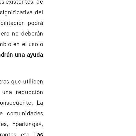
os existentes, de
ignificativa del
ilitación podrá
 pero no deberán
mbio en el uso o
ndrán una ayuda
ras que utilicen
r una reducción
consecuente. La
de comunidades
es, «parkings»,
rantes, etc. L
as