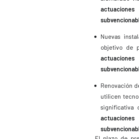
actuaciones
subvencionabl
Nuevas insta
objetivo de 
actuaciones
subvencionabl
Renovación de
utilicen tecno
significativ
actuaciones
subvencionabl
El plazo de pr