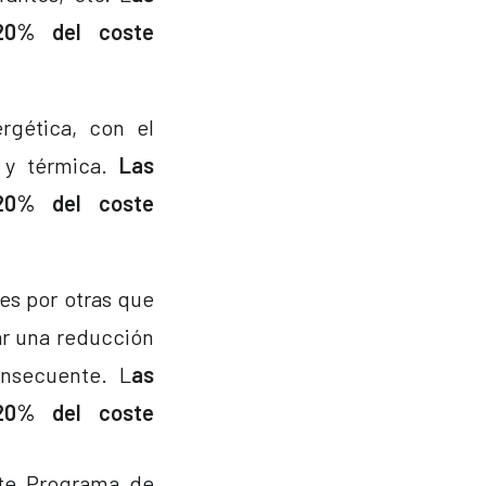
20% del coste
rgética, con el
 y térmica.
Las
20% del coste
es por otras que
tar una reducción
onsecuente. L
as
20% del coste
nte Programa de