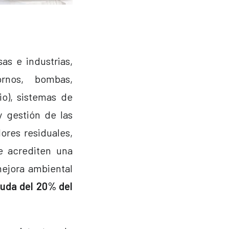
as e industrias,
rnos, bombas,
io), sistemas de
y gestión de las
ores residuales,
ue acrediten una
mejora ambiental
yuda del 20% del