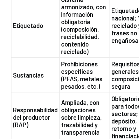
armonizado, con
Etiquetad
información
nacional;
obligatoria
Etiquetado
reciclado 
(composición,
frases no
reciclabilidad,
engañosa
contenido
reciclado)
Prohibiciones
Requisito
específicas
generales
Sustancias
(PFAS, metales
composic
pesados, etc.)
segura
Obligatori
Ampliada, con
para todo
Responsabilidad
obligaciones
sectores;
del productor
sobre limpieza,
depósito,
(RAP)
trazabilidad y
retorno y
transparencia
financiac