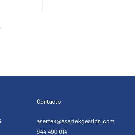
.
Contacto
3
asertek@asertekgestion.com
944 490 014