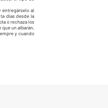
 entregárselo al
nta días desde la
pta o rechaza los
e que un albarán,
siempre y cuando