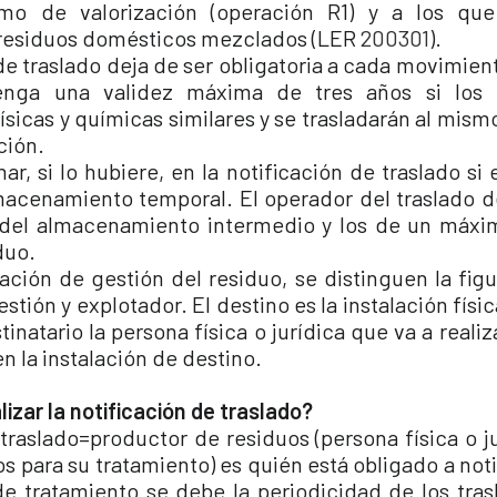
omo de valorización (operación R1) y a los qu
 residuos domésticos mezclados (LER
200301
).
de traslado deja de ser obligatoria a cada movimien
enga una validez máxima de tres años si los r
físicas y químicas similares y se trasladarán al mismo
ción.
r, si lo hubiere, en la notificación de traslado si 
macenamiento temporal. El operador del traslado d
 del almacenamiento intermedio y los de un máxi
duo.
ción de gestión del residuo, se distinguen la figur
estión y explotador. El destino es la instalación fís
tinatario la persona física o jurídica que va a reali
en la instalación de destino.
lizar la notificación de traslado?
 traslado=productor de residuos (persona física o j
os para su tratamiento) es quién está obligado a notif
de tratamiento se debe la periodicidad de los trasl