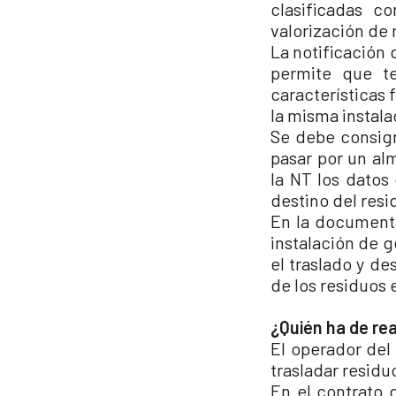
clasificadas c
valorización de
La notificación 
permite que t
características 
la misma instala
Se debe consigna
pasar por un al
la NT los datos
destino del resi
En la documenta
instalación de g
el traslado y des
de los residuos 
¿Quién ha de rea
El operador del
trasladar residu
En el contrato 