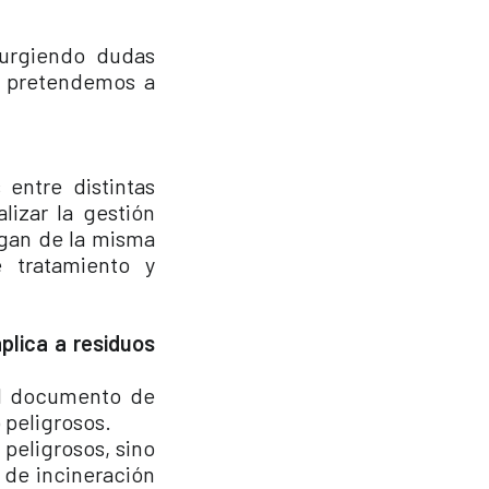
surgiendo dudas
st pretendemos a
 entre distintas
izar la gestión
ngan de la misma
e tratamiento y
plica a residuos
 el documento de
o peligrosos.
 peligrosos, sino
 de incineración