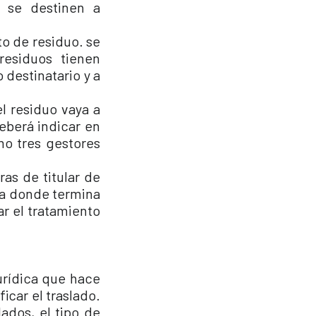
e se destinen a
to de residuo. se
esiduos tienen
 destinatario y a
el residuo vaya a
eberá indicar en
mo tres gestores
as de titular de
ica donde termina
zar el tratamiento
urídica que hace
icar el traslado.
ados, el tipo de