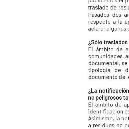
publicamos el p
traslado de res
Pasados dos añ
respecto a la a
aclarar algunas 
¿Sólo traslado
El ámbito de ap
comunidades au
documental, se 
tipología de d
documento de id
¿La notificació
no peligrosos t
El ámbito de ap
identificación e
Asimismo, la not
a residuos no p