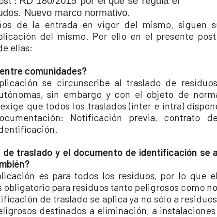
ost :
RD 180/2015 por el que se regula el
.
iudos. Nuevo marco normativo
os de la entrada en vigor del mismo, siguen 
plicación del mismo. Por ello en el presente po
de ellas:
s entre comunidades?
licación se circunscribe al traslado de residuos
tónomas, sin embargo y con el objeto de normal
exige que todos los traslados (inter e intra) dispo
ocumentación: Notificación previa, contrato d
entificación.
n de traslado y el documento de identificación se a
ambién?
licación es para todos los residuos, por lo que
s obligatorio para residuos tanto peligrosos como n
ificación de traslado se aplica ya no sólo a residuos
eligrosos destinados a eliminación, a instalaciones