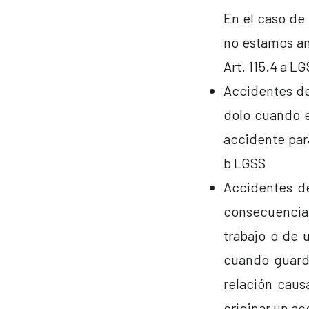
En el caso de 
no estamos an
Art. 115.4 a L
Accidentes de
dolo cuando e
accidente para
b LGSS
Accidentes de
consecuencia
trabajo o de 
cuando guarde
relación caus
originar un ac