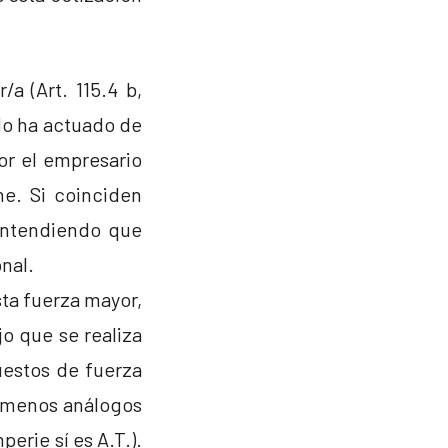
a (Art. 115.4 b,
do ha actuado de
or el empresario
ne. Si coinciden
 entendiendo que
onal.
sta fuerza mayor,
jo que se realiza
uestos de fuerza
nómenos análogos
perie sí es A.T.).