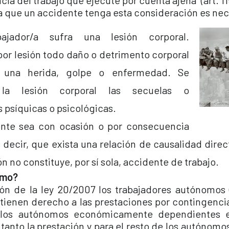
ia del trabajo que ejecute por cuenta ajena” (art. 1
ra que un accidente tenga esta consideración es ne
ajador/a sufra una lesión corporal.
or lesión todo daño o detrimento corporal
 una herida, golpe o enfermedad. Se
la lesión corporal las secuelas o
psíquicas o psicológicas.
ente sea con ocasión o por consecuencia
s decir, que exista una relación de causalidad direc
ón no constituye, por sí sola, accidente de trabajo.
nomo?
ón de la ley 20/2007 los trabajadores autónomos 
 tienen derecho a las prestaciones por contingenci
los autónomos económicamente dependientes es
 tanto la prestación y para el resto de los autónomo