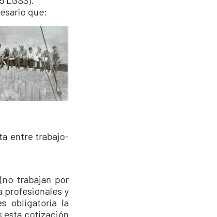
15 LGSS).
cesario que:
ta entre trabajo-
(no trabajan por
a profesionales y
 obligatoria la
s esta cotización