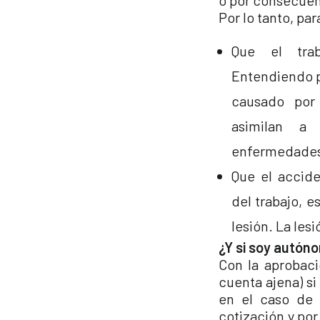
o por consecuenc
Por lo tanto, pa
Que el trab
Entendiendo p
causado por
asimilan a 
enfermedades 
Que el accid
del trabajo, e
lesión. La lesi
¿Y si soy autó
Con la aprobaci
cuenta ajena) si
en el caso de 
cotización y por