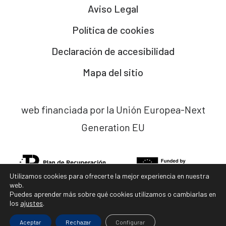
Aviso Legal
Política de cookies
Declaración de accesibilidad
Mapa del sitio
web financiada por la Unión Europea-Next
Generation EU
Utilizamos cookies para ofrecerte la mejor experiencia en nuestra
web.
Puedes aprender más sobre qué cookies utilizamos o cambiarlas en
los
ajustes
.
diseño web x
ladocena.com
Aceptar
Rechazar
Configurar