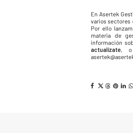
En Asertek Gest
varios sectores 
Por ello lanzam
materia de ge
información sob
actualizate
,
o
asertek@aserte