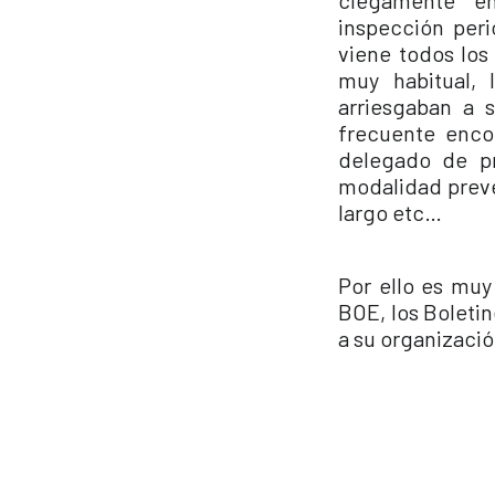
ciegamente e
inspección per
viene todos los
muy habitual, 
arriesgaban a 
frecuente enco
delegado de pr
modalidad preven
largo etc…
Por ello es muy
BOE, los Boletin
a su organizaci