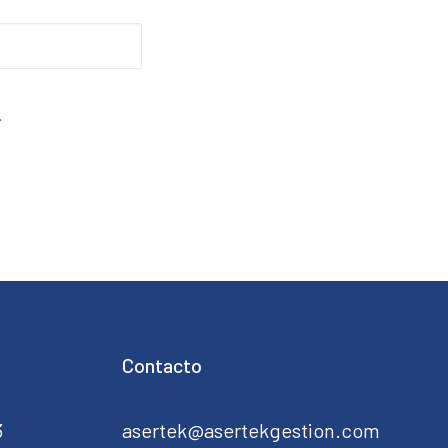
.
Contacto
3
asertek@asertekgestion.com