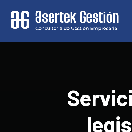
Servic
legis