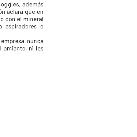
 boggies, además
ón aclara que en
to con el mineral
 aspiradores o
a empresa nunca
 amianto, ni les