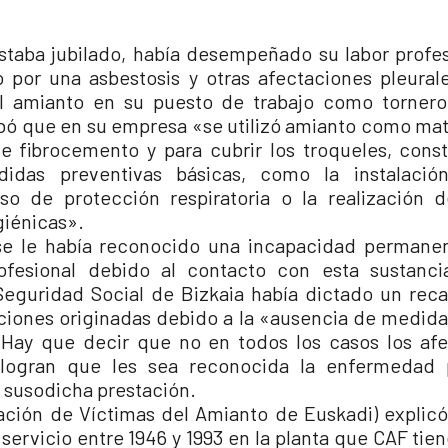
staba jubilado, había desempeñado su labor profes
 por una asbestosis y otras afectaciones pleural
l amianto en su puesto de trabajo como tornero
ó que en su empresa «se utilizó amianto como mat
de fibrocemento y para cubrir los troqueles, con
idas preventivas básicas, como la instalació
uso de protección respiratoria o la realización 
giénicas».
 se le había reconocido una incapacidad permanen
fesional debido al contacto con esta sustancia,
Seguridad Social de Bizkaia había dictado un re
aciones originadas debido a la «ausencia de medid
 Hay que decir que no en todos los casos los afe
logran que les sea reconocida la enfermedad p
a susodicha prestación.
ación de Víctimas del Amianto de Euskadi) explicó
 servicio entre 1946 y 1993 en la planta que CAF tie