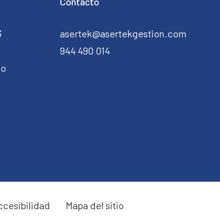
Contacto
3
asertek@asertekgestion.com
944 490 014
do
ccesibilidad
Mapa del sitio