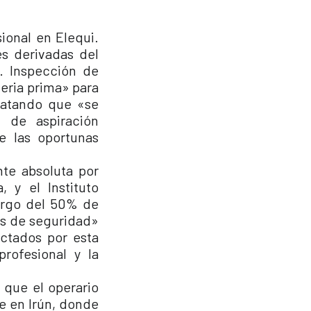
ional en Elequi.
es derivadas del
. Inspección de
eria prima» para
statando que «se
n de aspiración
de las oportunas
te absoluta por
 y el Instituto
cargo del 50% de
as de seguridad»
ctados por esta
rofesional y la
 que el operario
ne en Irún, donde